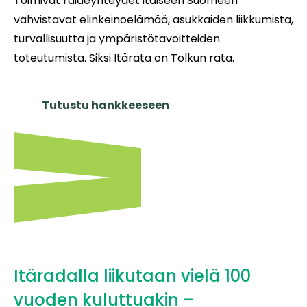
Toimivat raideyhteydet itäiseen Suomeen
vahvistavat elinkeinoelämää, asukkaiden liikkumista,
turvallisuutta ja ympäristötavoitteiden
toteutumista. Siksi Itärata on Tolkun rata.
Tutustu hankkeeseen
Itäradalla liikutaan vielä 100
vuoden kuluttuakin –