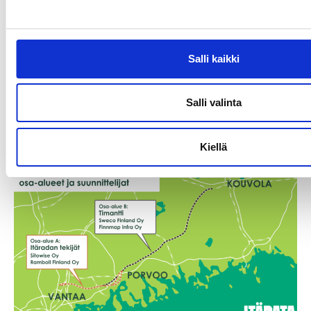
16.6.2026
Salli kaikki
”Miten aiotte liittyä Eurooppaan?”
Salli valinta
Lue lisää
”Miten
aiotte
Kiellä
liittyä
Eurooppaan?”