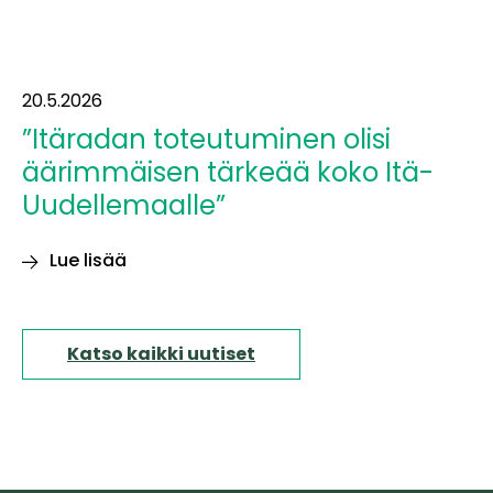
20.5.2026
”Itäradan toteutuminen olisi
äärimmäisen tärkeää koko Itä-
Uudellemaalle”
Lue lisää
”Itäradan
toteutuminen
olisi
Katso kaikki uutiset
äärimmäisen
tärkeää
koko
Itä-
Uudellemaalle”