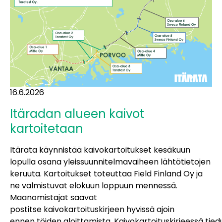
16.6.2026
Itäradan alueen kaivot
kartoitetaan
Itärata käynnistää kaivokartoitukset kesäkuun
lopulla osana yleissuunnitelmavaiheen lähtötietojen
keruuta. Kartoitukset toteuttaa Field Finland Oy ja
ne valmistuvat elokuun loppuun mennessä.
Maanomistajat saavat
postitse kaivokartoituskirjeen hyvissä ajoin
ennen töiden aloittamista. Kaivokartoituskirjeessä tied