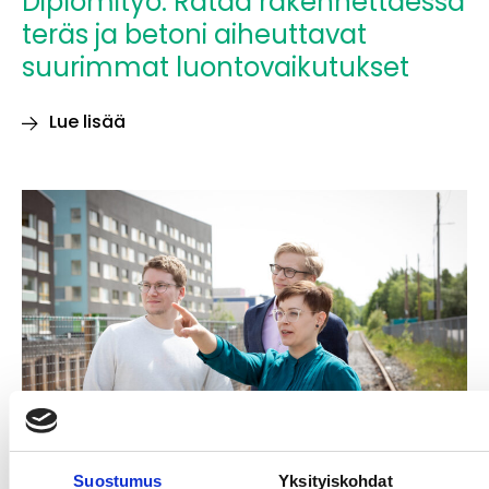
Diplomityö: Rataa rakennettaessa
teräs ja betoni aiheuttavat
suurimmat luontovaikutukset
Lue lisää
Diplomityö:
Rataa
rakennettaessa
teräs
ja
betoni
aiheuttavat
suurimmat
luontovaikutukset
Suostumus
Yksityiskohdat