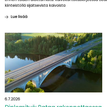
kiinteistöllä sijaitsevista kaivoista
Lue lisää
Itäradan alueen
kaivot
kartoitetaan
6.7.2026