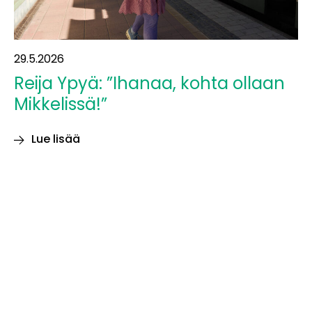
29.5.2026
Reija Ypyä: ”Ihanaa, kohta ollaan
Mikkelissä!”
Lue lisää
Reija
Ypyä:
”Ihanaa,
kohta
ollaan
Mikkelissä!”