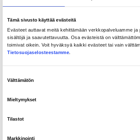
16.6.2026
Vantaalla ollaan liikenteen
solmukohdassa: ”Yhteys itään on
Tämä sivusto käyttää evästeitä
ollut suunnitelmissa jo
Evästeet auttavat meitä kehittämään verkkopalveluamme ja
sisältöjä ja saavutettavuutta. Osa evästeistä on välttämättömi
vuosikymmeniä”
toimivat oikein. Voit hyväksyä kaikki evästeet tai vain välttä
Tietosuojaselosteestamme
.
Lue lisää
Vantaalla
ollaan
Suostumuksen
liikenteen
Välttämätön
valinta
solmukohdassa:
”Yhteys
Mieltymykset
itään
on
ollut
Tilastot
suunnitelmissa
jo
vuosikymmeniä”
Markkinointi